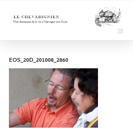
Passer
au
contenu
EOS_20D_201008_2860