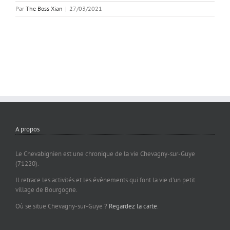
Par
The Boss Xian
|
27/03/2021
A propos
Le Chevabignien est une chronique de la vie Chevagny-sur-Guye
(71220).
Il retrace les activités et les évènements qui font la vie d’un petit
village de Bourgogne.
Où se situe Chevagny-sur-Guye ?
Regardez la carte
.