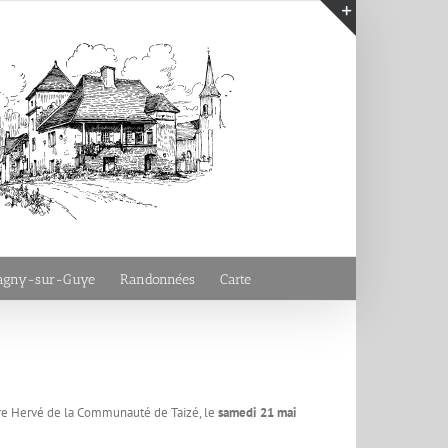
Bascule
de
la
zone
de
la
barre
coulissante
vagny-sur-Guye
Randonnées
Carte
ère Hervé de la Communauté de Taizé, le
samedi 21 mai