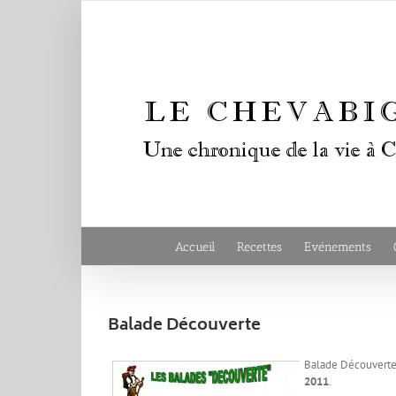
Passer
au
contenu
Accueil
Recettes
Evénements
Balade Découverte
Balade Découverte 
2011
.